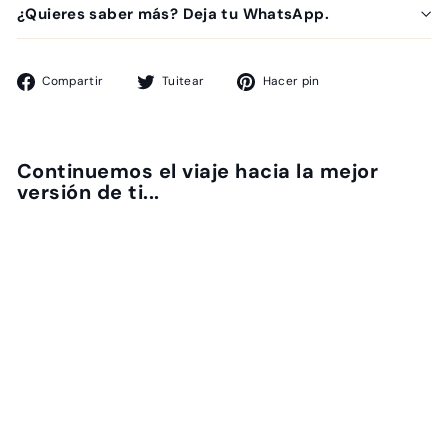
¿Quieres saber más? Deja tu WhatsApp.
Compartir
Tuitear
Pinear
Compartir
Tuitear
Hacer pin
en
en
en
Facebook
Twitter
Pinterest
Continuemos el viaje hacia la mejor
versión de ti...
C25 Cream
Dermaceutic