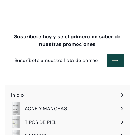
$
$ 2,500
00
2
,
5
0
Suscríbete hoy y se el primero en saber de
0
nuestras promociones
.
0
Suscríbete
Suscribir
0
a
nuestra
lista
de
correo
Inicio
ACNÉ Y MANCHAS
Expandir
menú
TIPOS DE PIEL
Expandir
menú