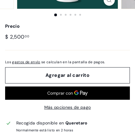
Precio
Precio
$
$ 2,500
00
habitual
2,500.00
Los
gastos de envío
se calculan en la pantalla de pagos.
Agregar al carrito
Más opciones de pago
Recogida disponible en
Queretaro
Normalmente está listo en 2 horas