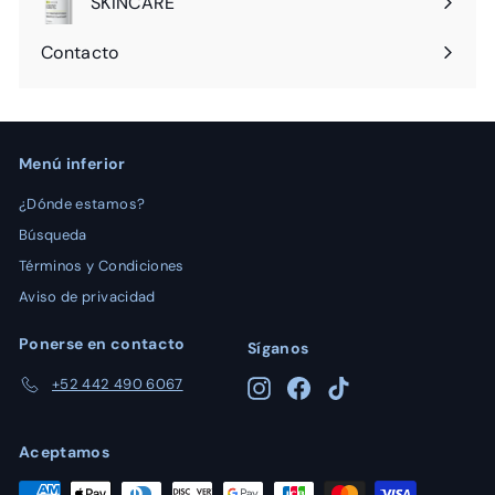
SKINCARE
Expandir
menú
Contacto
Menú inferior
¿Dónde estamos?
Búsqueda
Términos y Condiciones
Aviso de privacidad
Ponerse en contacto
Síganos
‪+52 442 490 6067‬
Instagram
Facebook
TikTok
Aceptamos