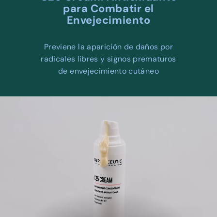
W
para Combatir el
E
Envejecimiento
L
L
Previene la aparición de daños por
N
radicales libres y signos prematuros
E
de envejecimiento cutáneo
S
S
C
E
N
T
E
R