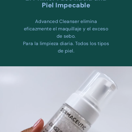
W
Piel Impecable
E
L
Advanced Cleanser elimina
L
eficazmente el maquillaje y el exceso
N
de sebo.
E
Para la limpieza diaria. Todos los tipos
S
de piel.
S
C
E
N
T
E
R