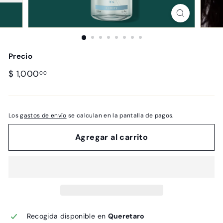
Precio
Precio
$
$ 1,000
00
habitual
1,000.00
Los
gastos de envío
se calculan en la pantalla de pagos.
Agregar al carrito
Recogida disponible en
Queretaro