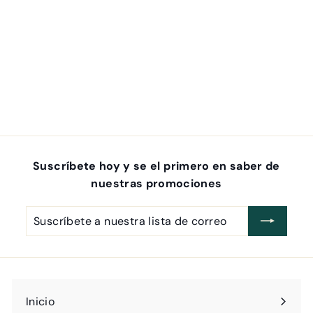
Advanced Cleanser
Dermaceutic
$
$ 1,000
00
1
,
0
0
Suscríbete hoy y se el primero en saber de
0
nuestras promociones
.
0
Suscríbete
Suscribir
0
a
nuestra
lista
de
correo
Inicio