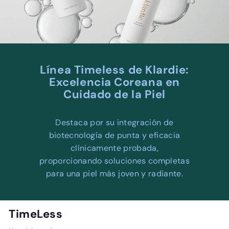
W
E
L
L
N
Línea Timeless de Klardie:
E
Excelencia Coreana en
S
Cuidado de la Piel
S
C
Destaca por su integración de
E
biotecnología de punta y eficacia
N
clínicamente probada,
T
proporcionando soluciones completas
E
para una piel más joven y radiante.
R
TimeLess