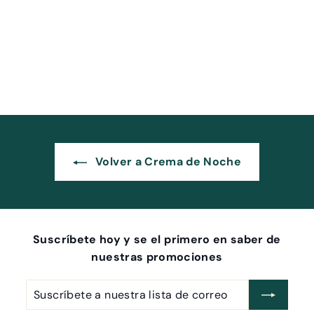
TimeLess
Hansbiomed
$
$ 8,000
00
8
,
0
0
0
Volver a Crema de Noche
.
0
0
Suscríbete hoy y se el primero en saber de
nuestras promociones
Suscríbete
Suscribir
a