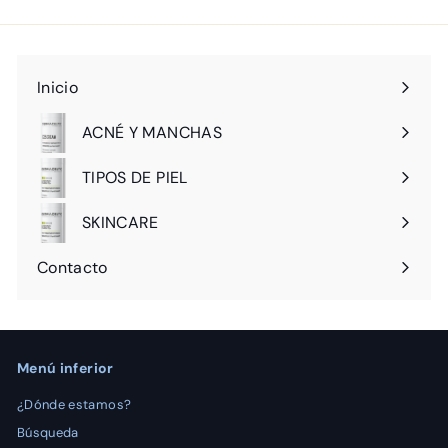
nuestra
lista
de
correo
Inicio
ACNÉ Y MANCHAS
Expandir
menú
TIPOS DE PIEL
Expandir
menú
SKINCARE
Expandir
menú
Contacto
Menú inferior
¿Dónde estamos?
Búsqueda