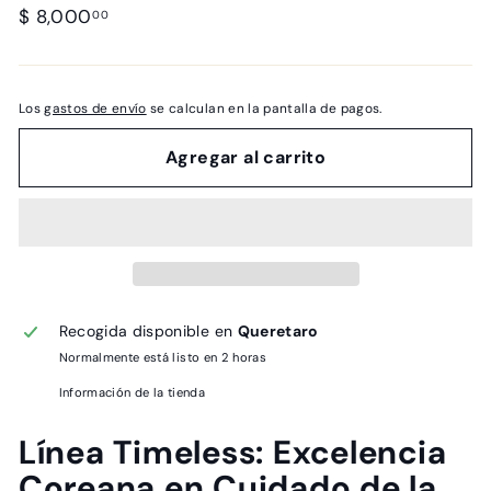
Precio
$
$ 8,000
00
habitual
8,000.00
Los
gastos de envío
se calculan en la pantalla de pagos.
Agregar al carrito
Recogida disponible en
Queretaro
Normalmente está listo en 2 horas
Información de la tienda
Línea Timeless: Excelencia
Coreana en Cuidado de la